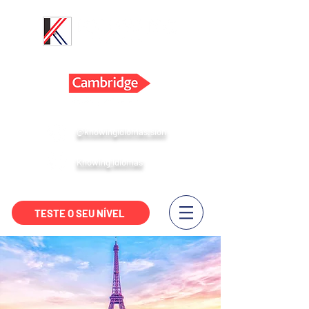
Centro Especializado em Exames Internacionais
@knowingidiomas.sion
Knowing Idiomas
TESTE O SEU NÍVEL